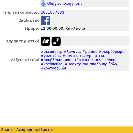
Οδηγίες πλοήγησης
Τηλ. επικοινωνίας
2651077833
Διαδίκτυο
Ωράριο
12:00-00:00, Κυ κλειστά
Χαρακτηριστικά
#σκεπαστή
,
#λαγάνα
,
#panini
,
#σκορδόψωμο
,
#γαλοτύρι
,
#σάντουιτς
,
#μπιφτέκι
,
Λέξεις κλειδιά
#σουβλάκια
,
#σουτζουκάκια
,
#λουκάνικο
,
#κοτόπουλο
,
#μοσχαρίσια σπαλομπριζόλα
,
#κοντοσούβλι
Share
Αναφορά σφάλματος