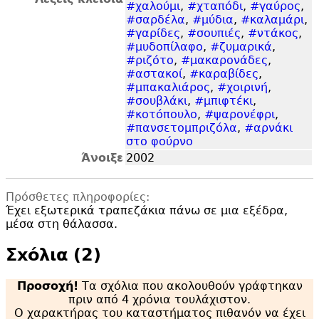
#χαλούμι
,
#χταπόδι
,
#γαύρος
,
#σαρδέλα
,
#μύδια
,
#καλαμάρι
,
#γαρίδες
,
#σουπιές
,
#ντάκος
,
#μυδοπίλαφο
,
#ζυμαρικά
,
#ριζότο
,
#μακαρονάδες
,
#αστακοί
,
#καραβίδες
,
#μπακαλιάρος
,
#χοιρινή
,
#σουβλάκι
,
#μπιφτέκι
,
#κοτόπουλο
,
#ψαρονέφρι
,
#πανσετομπριζόλα
,
#αρνάκι
στο φούρνο
Άνοιξε
2002
Πρόσθετες πληροφορίες:
Έχει εξωτερικά τραπεζάκια πάνω σε μια εξέδρα,
μέσα στη θάλασσα.
Σxόλια (2)
Προσοχή!
Τα σχόλια που ακολουθούν γράφτηκαν
πριν από 4 χρόνια τουλάχιστον.
Ο χαρακτήρας του καταστήματος πιθανόν να έχει