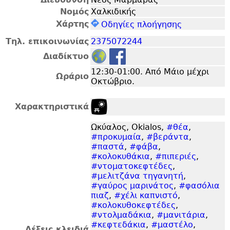
Νομός
Χαλκιδικής
Χάρτης
Οδηγίες πλοήγησης
Τηλ. επικοινωνίας
2375072244
Διαδίκτυο
12:30-01:00. Από Μάιο μέχρι
Ωράριο
Οκτώβριο.
Χαρακτηριστικά
Ωκύαλος, Okialos,
#θέα
,
#προκυμαία
,
#βεράντα
,
#παστά
,
#φάβα
,
#κολοκυθάκια
,
#πιπεριές
,
#ντοματοκεφτέδες
,
#μελιτζάνα τηγανητή
,
#γαύρος μαρινάτος
,
#φασόλια
πιαζ
,
#χέλι καπνιστό
,
#κολοκυθοκεφτέδες
,
#ντολμαδάκια
,
#μανιτάρια
,
#κεφτεδάκια
,
#μαστέλο
,
Λέξεις κλειδιά