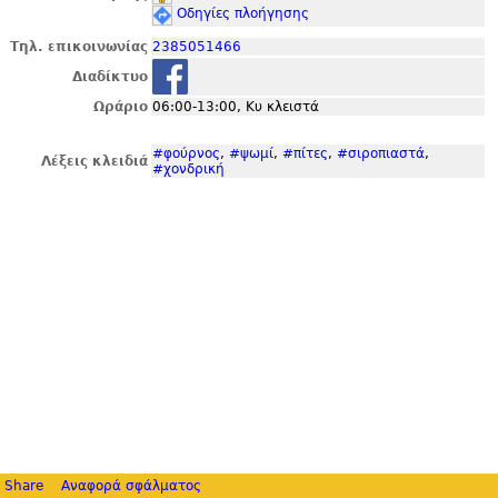
Οδηγίες πλοήγησης
Τηλ. επικοινωνίας
2385051466
Διαδίκτυο
Ωράριο
06:00-13:00, Κυ κλειστά
#φούρνος
,
#ψωμί
,
#πίτες
,
#σιροπιαστά
,
Λέξεις κλειδιά
#χονδρική
Share
Αναφορά σφάλματος