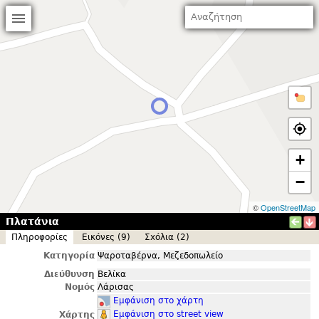
+
−
©
OpenStreetMap
Πλατάνια
Πληροφορίες
Εικόνες (9)
Σxόλια (2)
Κατηγορία
Ψαροταβέρνα, Μεζεδοπωλείο
Διεύθυνση
Βελίκα
Νομός
Λάρισας
Εμφάνιση στο χάρτη
Εμφάνιση στο street view
Χάρτης