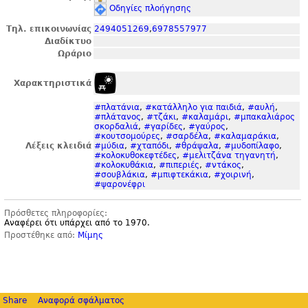
Οδηγίες πλοήγησης
Τηλ. επικοινωνίας
2494051269
,
6978557977
Διαδίκτυο
Ωράριο
Χαρακτηριστικά
#πλατάνια
,
#κατάλληλο για παιδιά
,
#αυλή
,
#πλάτανος
,
#τζάκι
,
#καλαμάρι
,
#μπακαλιάρος
σκορδαλιά
,
#γαρίδες
,
#γαύρος
,
#κουτσομούρες
,
#σαρδέλα
,
#καλαμαράκια
,
Λέξεις κλειδιά
#μύδια
,
#χταπόδι
,
#θράψαλα
,
#μυδοπίλαφο
,
#κολοκυθοκεφτέδες
,
#μελιτζάνα τηγανητή
,
#κολοκυθάκια
,
#πιπεριές
,
#ντάκος
,
#σουβλάκια
,
#μπιφτεκάκια
,
#χοιρινή
,
#ψαρονέφρι
Πρόσθετες πληροφορίες:
Αναφέρει ότι υπάρχει από το 1970.
Προστέθηκε από:
Μίμης
Share
Αναφορά σφάλματος