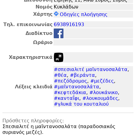
Νομός
Κυκλάδων
Χάρτης
Οδηγίες πλοήγησης
Τηλ. επικοινωνίας
6938916193
Διαδίκτυο
Ωράριο
Χαρακτηριστικά
#σπεσιαλιτέ μαϊντανοσαλάτα
,
#θέα
,
#βεράντα
,
#πεζόδρομος
,
#μεζέδες
,
Λέξεις κλειδιά
#μαϊντανοσαλάτα
,
#κεφτεδάκια
,
#λουκάνικο
,
#κανταΐφι
,
#λουκουμάδες
,
#γλυκά του κουταλιού
Πρόσθετες πληροφορίες:
Σπεσιαλιτέ η μαϊντανοσαλάτα (παραδοσιακός
συριανός μεζές).