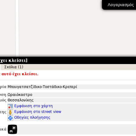
Λογαριασμός
χει κλείσει]
Σxόλια (1)
αυτό έχει κλείσει.
ρία
Μπουγατσατζίδικο-Τοστάδικο-Κρεπερί
νση
Ωραιόκαστρο
μός
Θεσσαλονίκης
Εμφάνιση στο χάρτη
Εμφάνιση στο street view
της
Οδηγίες πλοήγησης
ικά