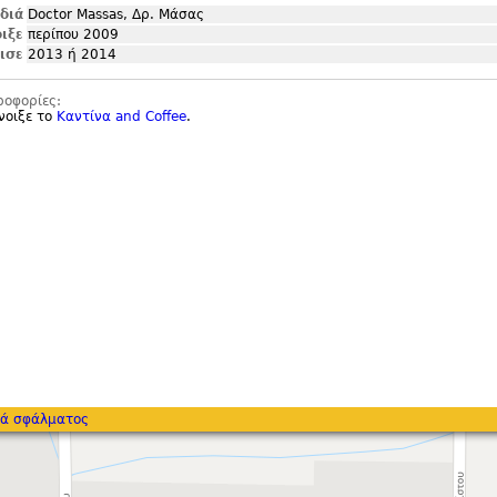
ιδιά
Doctor Massas, Δρ. Μάσας
ιξε
περίπου 2009
ισε
2013 ή 2014
ροφορίες:
νοιξε το
Καντίνα and Coffee
.
ά σφάλματος