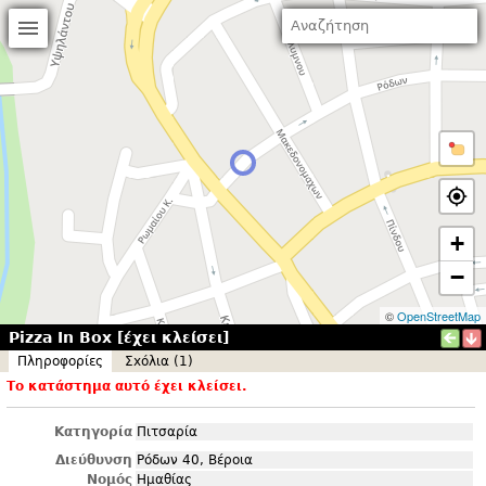
+
−
©
OpenStreetMap
Pizza In Box [έχει κλείσει]
Πληροφορίες
Σxόλια (1)
Το κατάστημα αυτό έχει κλείσει.
Κατηγορία
Πιτσαρία
Διεύθυνση
Ρόδων 40, Βέροια
Νομός
Ημαθίας