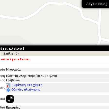
Λογαριασμός
έχει κλείσει]
Σxόλια (0)
αυτό έχει κλείσει.
ρία
Μπυραρία
νση
Πλατεία 25ης Μαρτίου 4, Γρεβενά
μός
Γρεβενών
Εμφάνιση στο χάρτη
της
Οδηγίες πλοήγησης
ικά
ιδιά
Εμπειρίες