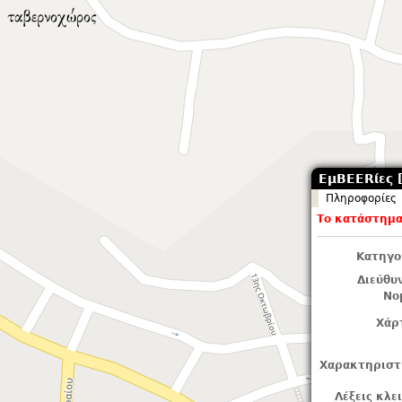
ΕμBEERίες [
Πληροφορίες
Το κατάστημα 
Κατηγο
Διεύθυ
Νο
Χάρ
Χαρακτηριστ
Λέξεις κλε