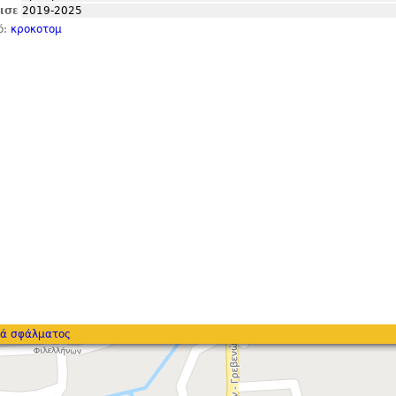
ισε
2019-2025
ό:
κροκοτομ
ά σφάλματος