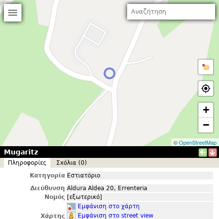
+
−
©
OpenStreetMap
Mugaritz
Πληροφορίες
Σxόλια (0)
Κατηγορία
Εστιατόριο
Διεύθυνση
Aldura Aldea 20, Errenteria
Νομός
[εξωτερικό]
Εμφάνιση στο χάρτη
Εμφάνιση στο street view
Χάρτης