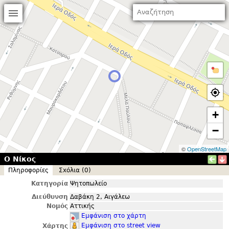
+
−
©
OpenStreetMap
Ο Νίκος
Πληροφορίες
Σxόλια (0)
Κατηγορία
Ψητοπωλείο
Διεύθυνση
Δαβάκη 2, Αιγάλεω
Νομός
Αττικής
Εμφάνιση στο χάρτη
Εμφάνιση στο street view
Χάρτης