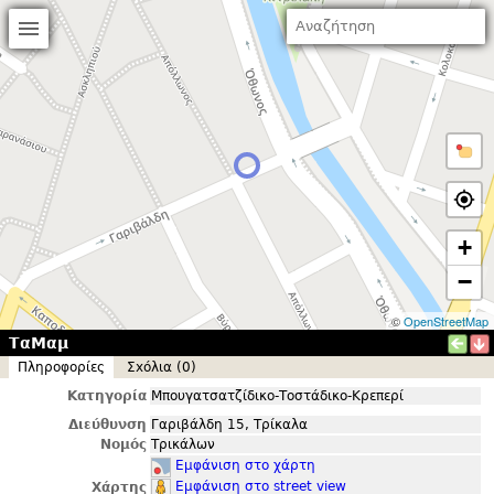
+
−
©
OpenStreetMap
ΤαΜαμ
Πληροφορίες
Σxόλια (0)
Κατηγορία
Μπουγατσατζίδικο-Τοστάδικο-Κρεπερί
Διεύθυνση
Γαριβάλδη 15, Τρίκαλα
Νομός
Τρικάλων
Εμφάνιση στο χάρτη
Εμφάνιση στο street view
Χάρτης