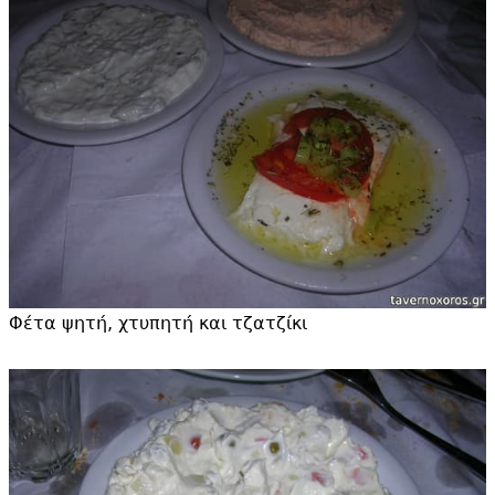
Φέτα ψητή, χτυπητή και τζατζίκι