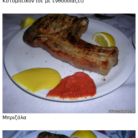
Κοτομπέικον (δε με ενθουσιάζει)
Μπριζόλα