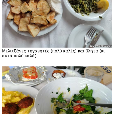
Μελιτζάνες τηγανητές (πολύ καλές) και βλήτα (κι
αυτά πολύ καλά)