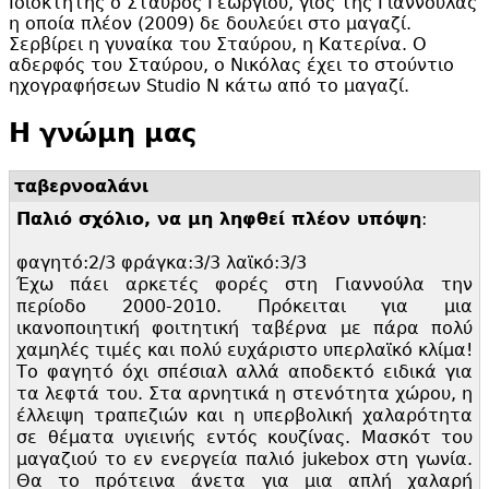
Ιδιοκτήτης ο Σταύρος Γεωργίου, γιος της Γιαννούλας
η οποία πλέον (2009) δε δουλεύει στο μαγαζί.
Σερβίρει η γυναίκα του Σταύρου, η Κατερίνα. Ο
αδερφός του Σταύρου, ο Νικόλας έχει το στούντιο
ηχογραφήσεων Studio N κάτω από το μαγαζί.
Η γνώμη μας
ταβερνοαλάνι
Παλιό σχόλιο, να μη ληφθεί πλέον υπόψη
:
φαγητό:
2/3 φράγκα:
3/3 λαϊκό:
3/3
Έχω πάει αρκετές φορές στη Γιαννούλα την
περίοδο 2000-2010. Πρόκειται για μια
ικανοποιητική φοιτητική ταβέρνα με πάρα πολύ
χαμηλές τιμές και πολύ ευχάριστο υπερλαϊκό κλίμα!
Το φαγητό όχι σπέσιαλ αλλά αποδεκτό ειδικά για
τα λεφτά του. Στα αρνητικά η στενότητα χώρου, η
έλλειψη τραπεζιών και η υπερβολική χαλαρότητα
σε θέματα υγιεινής εντός κουζίνας. Μασκότ του
μαγαζιού το εν ενεργεία παλιό jukebox στη γωνία.
Θα το πρότεινα άνετα για μια απλή χαλαρή