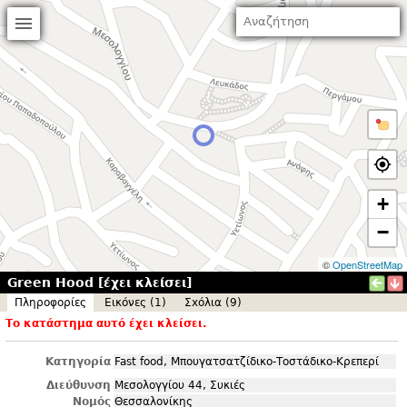
+
−
©
OpenStreetMap
Green Hood [έχει κλείσει]
Πληροφορίες
Εικόνες (1)
Σxόλια (9)
Το κατάστημα αυτό έχει κλείσει.
Κατηγορία
Fast food, Μπουγατσατζίδικο-Τοστάδικο-Κρεπερί
Διεύθυνση
Μεσολογγίου 44, Συκιές
Νομός
Θεσσαλονίκης