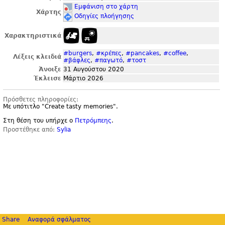
Εμφάνιση στο χάρτη
Χάρτης
Οδηγίες πλοήγησης
Χαρακτηριστικά
#burgers
,
#κρέπες
,
#pancakes
,
#coffee
,
Λέξεις κλειδιά
#βάφλες
,
#παγωτό
,
#τοστ
Άνοιξε
31 Αυγούστου 2020
Έκλεισε
Μάρτιο 2026
Πρόσθετες πληροφορίες:
Με υπότιτλο "
Create tasty memories".
Στη θέση του υπήρχε ο
Πετρόμπεης
.
Προστέθηκε από:
Sylia
Share
Αναφορά σφάλματος