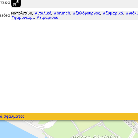
τικά
Ναπολιτίβο,
#ιταλικό
,
#brunch
,
#ξυλόφουρνος
,
#ζυμαρικά
,
#νιόκι
ειδιά
#ψαρονέφρι
,
#τιραμισού
ά σφάλματος