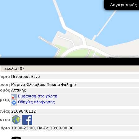
Λογαριασμός
Σxόλια (0)
ορία
Πιτσαρία, Ξένο
θυνση
Μαρίνα Φλοίσβου, Παλαιό Φάληρο
ομός
Αττικής
Εμφάνιση στο χάρτη
ρτης
Οδηγίες πλοήγησης
ωνίας
2109840112
ίκτυο
άριο
10:00-23:00, Πα-Σα 10:00-00:00