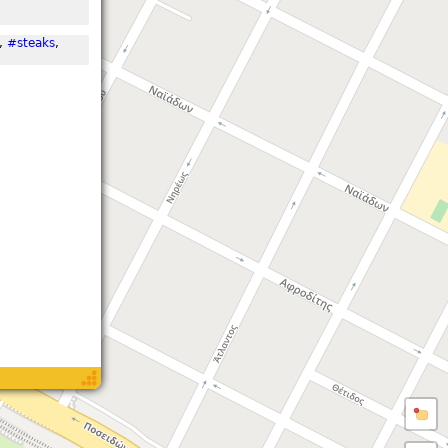
,
#steaks
,