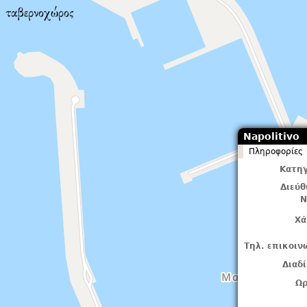
Napolitivo
Πληροφορίες
Κατηγ
Διεύ
Ν
Χά
Τηλ. επικοιν
Διαδ
Ωρ