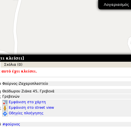
Λογαριασμός
ει κλείσει]
Σxόλια (0)
αυτό έχει κλείσει.
α
Φούρνος-Ζαχαροπλαστείο
η
Θεόδωρου Ζιάκα 45, Γρεβενά
ς
Γρεβενών
Εμφάνιση στο χάρτη
Εμφάνιση στο street view
ς
Οδηγίες πλοήγησης
ά
#φούρνος