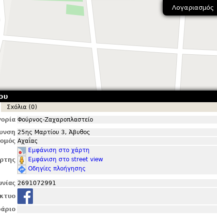
Λογαριασμός
ου
Σxόλια (0)
ορία
Φούρνος-Ζαχαροπλαστείο
θυνση
25ης Μαρτίου 3, Άβυθος
ομός
Αχαΐας
Εμφάνιση στο χάρτη
Εμφάνιση στο street view
ρτης
Οδηγίες πλοήγησης
ωνίας
2691072991
ίκτυο
άριο