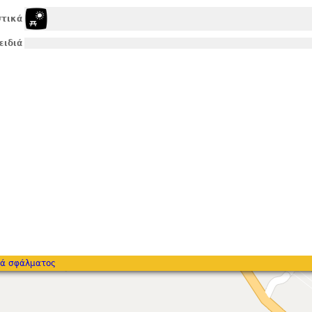
τικά
ειδιά
ά σφάλματος