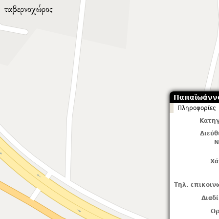
Παπαϊωάνν
Πληροφορίες
Κατηγ
Διεύ
Ν
Χά
Τηλ. επικοιν
Διαδ
Ωρ