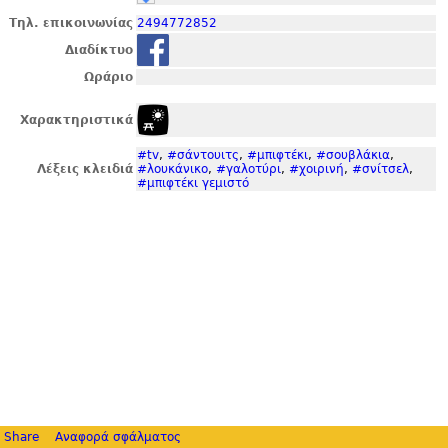
Τηλ. επικοινωνίας
2494772852
Διαδίκτυο
Ωράριο
Χαρακτηριστικά
#tv
,
#σάντουιτς
,
#μπιφτέκι
,
#σουβλάκια
,
Λέξεις κλειδιά
#λουκάνικο
,
#γαλοτύρι
,
#χοιρινή
,
#σνίτσελ
,
#μπιφτέκι γεμιστό
Share
Αναφορά σφάλματος