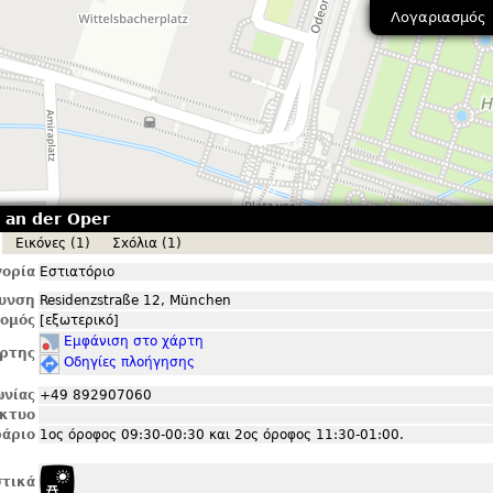
Λογαριασμός
 an der Oper
Εικόνες (1)
Σxόλια (1)
ορία
Εστιατόριο
θυνση
Residenzstraße 12, München
ομός
[εξωτερικό]
Εμφάνιση στο χάρτη
ρτης
Οδηγίες πλοήγησης
ωνίας
+49 892907060
ίκτυο
άριο
1ος όροφος 09:30-00:30 και 2ος όροφος 11:30-01:00.
τικά