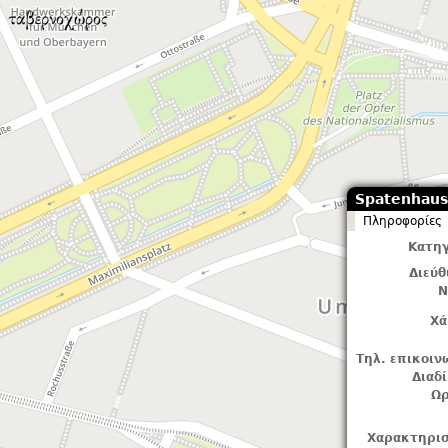
Spatenhaus
Πληροφορίες
Κατηγ
Διεύ
Ν
Χά
Τηλ. επικοιν
Διαδ
Ωρ
Χαρακτηρισ