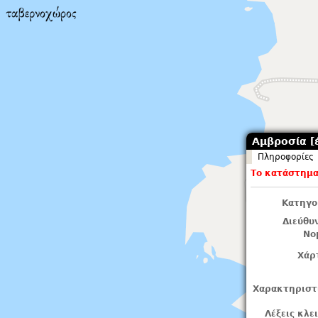
Αμβροσία [έ
Πληροφορίες
Το κατάστημα 
Κατηγο
Διεύθυ
Νο
Χάρ
Χαρακτηριστ
Λέξεις κλε