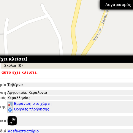
Λογαριασμός
χει κλείσει]
Σxόλια (0)
αυτό έχει κλείσει.
ρία
Ταβέρνα
νση
Αργοστόλι, Κεφαλονιά
μός
Κεφαλληνίας
Εμφάνιση στο χάρτη
της
Οδηγίες πλοήγησης
ικά
ιδιά
#cafe-εστιατόριο