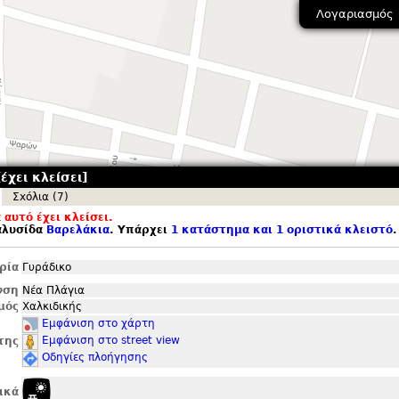
Λογαριασμός
έχει κλείσει]
Σxόλια (7)
αυτό έχει κλείσει.
αλυσίδα
Βαρελάκια
. Υπάρχει
1 κατάστημα και 1 οριστικά κλειστό
.
ρία
Γυράδικο
νση
Νέα Πλάγια
μός
Χαλκιδικής
Εμφάνιση στο χάρτη
Εμφάνιση στο street view
της
Οδηγίες πλοήγησης
ικά