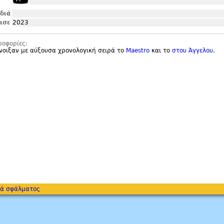
ιδιά
ισε
2023
ροφορίες:
νοιξαν με αύξουσα χρονολογική σειρά το
Maestro
και το
στου Άγγελου
.
ά σφάλματος