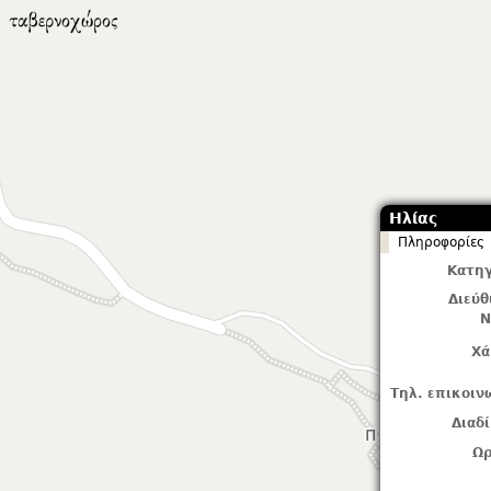
Ηλίας
Πληροφορίες
Κατηγ
Διεύ
Ν
Χά
Τηλ. επικοιν
Διαδ
Ωρ