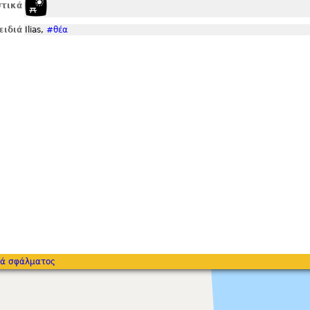
τικά
ειδιά
Ilias,
#θέα
ά σφάλματος