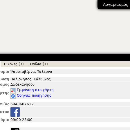
Λογαριασμός
Εικόνες (3)
Σxόλια (1)
ορία
Ψαροταβέρνα, Ταβέρνα
θυνση
Παλιόνησος, Κάλυμνος
ομός
Δωδεκανήσου
Εμφάνιση στο χάρτη
ρτης
Οδηγίες πλοήγησης
ωνίας
6948607612
ίκτυο
άριο
09:00-23:00