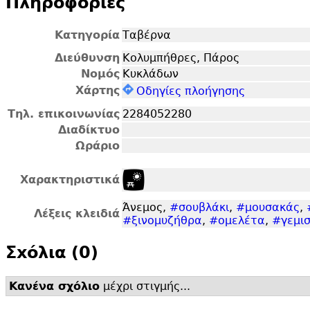
Πληροφορίες
Κατηγορία
Ταβέρνα
Διεύθυνση
Κολυμπήθρες, Πάρος
Νομός
Κυκλάδων
Χάρτης
Οδηγίες πλοήγησης
Τηλ. επικοινωνίας
2284052280
Διαδίκτυο
Ωράριο
Χαρακτηριστικά
Άνεμος,
#σουβλάκι
,
#μουσακάς
,
Λέξεις κλειδιά
#ξινομυζήθρα
,
#ομελέτα
,
#γεμι
Σxόλια (0)
Κανένα σχόλιο
μέχρι στιγμής...