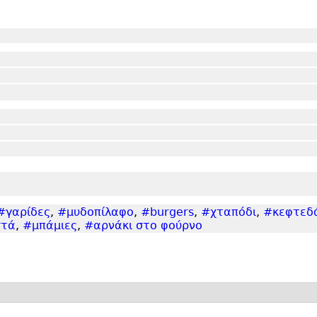
#γαρίδες
,
#μυδοπίλαφο
,
#burgers
,
#χταπόδι
,
#κεφτεδ
στά
,
#μπάμιες
,
#αρνάκι στο φούρνο