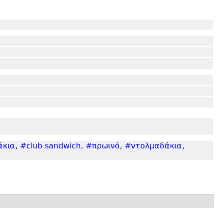
άκια
,
#club sandwich
,
#πρωινό
,
#ντολμαδάκια
,