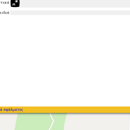
τικά
ειδιά
ά σφάλματος