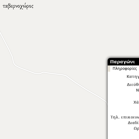
Παραγώνι
Πληροφορίες
Κατηγ
Διεύ
Ν
Χά
Τηλ. επικοιν
Διαδ
Ωρ