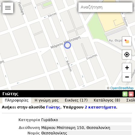
+
−
©
OpenStreetMap
Γιώτης
Πληροφορίες
Η γνώμη μας
Εικόνες (17)
Κατάλογος (8)
Σxόλ
Ανήκει στην αλυσίδα
Γιώτης
. Υπάρχουν
2 καταστήματα
.
Κατηγορία
Γυράδικο
Διεύθυνση
Μάρκου Μπότσαρη 150, Θεσσαλονίκη
Νομός
Θεσσαλονίκης