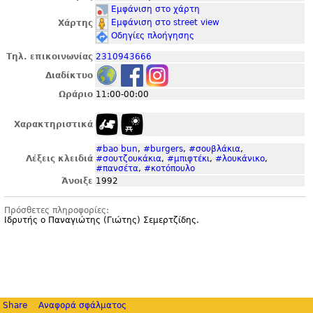
Εμφάνιση στο χάρτη
Εμφάνιση στο street view
Χάρτης
Οδηγίες πλοήγησης
Τηλ. επικοινωνίας
2310943666
Διαδίκτυο
Ωράριο
11:00-00:00
Χαρακτηριστικά
#bao bun
,
#burgers
,
#σουβλάκια
,
Λέξεις κλειδιά
#σουτζουκάκια
,
#μπιφτέκι
,
#λουκάνικο
,
#πανσέτα
,
#κοτόπουλο
Άνοιξε
1992
Πρόσθετες πληροφορίες:
Ιδρυτής ο Παναγιώτης (Γιώτης) Σεμερτζίδης.
Share
Αναφορά σφάλματος