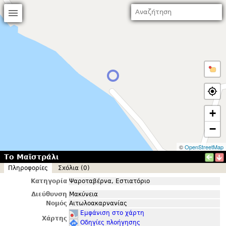
+
−
©
OpenStreetMap
Το Μαϊστράλι
Πληροφορίες
Σxόλια (0)
Κατηγορία
Ψαροταβέρνα, Εστιατόριο
Διεύθυνση
Μακύνεια
Νομός
Αιτωλοακαρνανίας
Εμφάνιση στο χάρτη
Χάρτης
Οδηγίες πλοήγησης