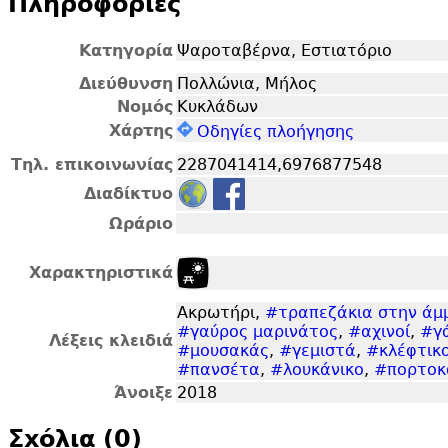
Πληροφορίες
Κατηγορία
Ψαροταβέρνα, Εστιατόριο
Διεύθυνση
Πολλώνια, Μήλος
Νομός
Κυκλάδων
Χάρτης
Οδηγίες πλοήγησης
Τηλ. επικοινωνίας
2287041414,6976877548
Διαδίκτυο
Ωράριο
Χαρακτηριστικά
Ακρωτήρι,
#τραπεζάκια στην άμ
#γαύρος μαρινάτος
,
#αχινοί
,
#γ
Λέξεις κλειδιά
#μουσακάς
,
#γεμιστά
,
#κλέφτικ
#πανσέτα
,
#λουκάνικο
,
#πορτοκ
Άνοιξε
2018
Σxόλια (0)