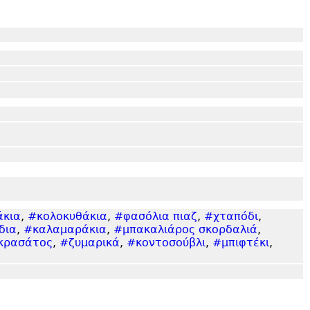
άκια
,
#κολοκυθάκια
,
#φασόλια πιαζ
,
#χταπόδι
,
δια
,
#καλαμαράκια
,
#μπακαλιάρος σκορδαλιά
,
κρασάτος
,
#ζυμαρικά
,
#κοντοσούβλι
,
#μπιφτέκι
,