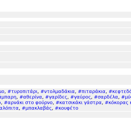
μο
,
#τυροπιτάρι
,
#ντολμαδάκια
,
#πιταράκια
,
#κεφτεδ
άμπαρη
,
#αθερίνα
,
#γαρίδες
,
#γαύρος
,
#σαρδέλα
,
#μύ
ο
,
#αρνάκι στο φούρνο
,
#κατσικάκι γάστρα
,
#κόκορας 
αλόπιτα
,
#μπακλαβάς
,
#κουφέτο