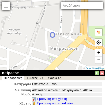
+
−
©
OpenStreetMap
Belpaese
Πληροφορίες
Εικόνες (7)
Σxόλια (2)
Κατηγορία
Εστιατόριο, Ξένο
Διεύθυνση
Αθανασίου Διάκου 6, Μακρυγιάννη, Αθήνα
Νομός
Αττικής
Εμφάνιση στο χάρτη
Εμφάνιση στο street view
Χάρτης