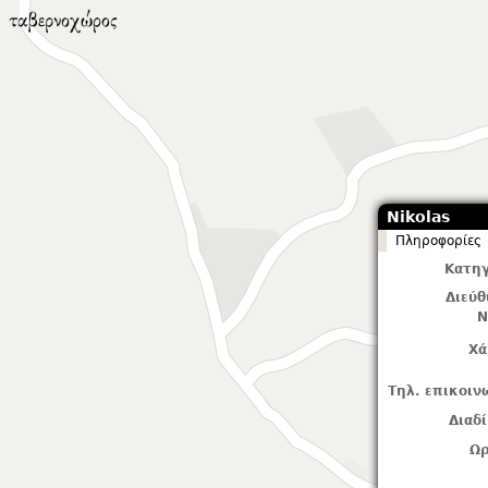
Nikolas
Πληροφορίες
Κατηγ
Διεύ
Ν
Χά
Τηλ. επικοιν
Διαδ
Ωρ