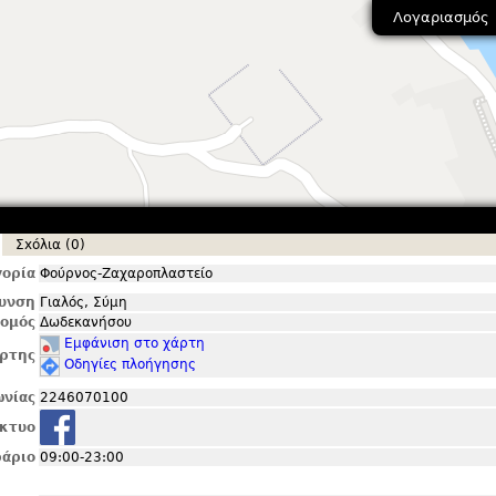
Λογαριασμός
Σxόλια (0)
ορία
Φούρνος-Ζαχαροπλαστείο
θυνση
Γιαλός, Σύμη
ομός
Δωδεκανήσου
Εμφάνιση στο χάρτη
ρτης
Οδηγίες πλοήγησης
ωνίας
2246070100
ίκτυο
άριο
09:00-23:00