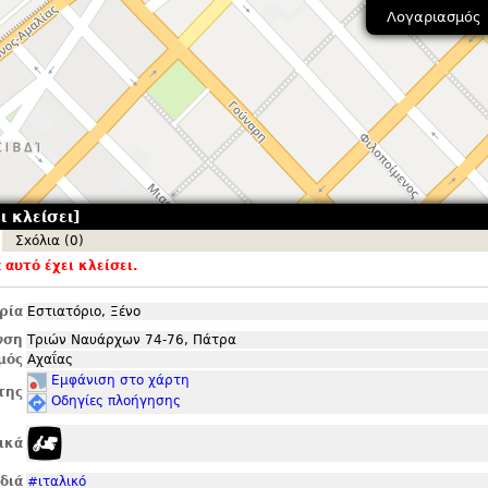
Λογαριασμός
ι κλείσει]
Σxόλια (0)
αυτό έχει κλείσει.
ρία
Εστιατόριο, Ξένο
νση
Τριών Ναυάρχων 74-76, Πάτρα
μός
Αχαΐας
Εμφάνιση στο χάρτη
της
Οδηγίες πλοήγησης
ικά
ιδιά
#ιταλικό