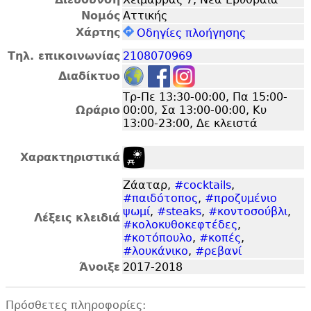
Νομός
Αττικής
Χάρτης
Οδηγίες πλοήγησης
Τηλ. επικοινωνίας
2108070969
Διαδίκτυο
Τρ-Πε 13:30-00:00, Πα 15:00-
Ωράριο
00:00, Σα 13:00-00:00, Κυ
13:00-23:00, Δε κλειστά
Χαρακτηριστικά
Ζάαταρ,
#cocktails
,
#παιδότοπος
,
#προζυμένιο
ψωμί
,
#steaks
,
#κοντοσούβλι
,
Λέξεις κλειδιά
#κολοκυθοκεφτέδες
,
#κοτόπουλο
,
#κοπές
,
#λουκάνικο
,
#ρεβανί
Άνοιξε
2017-2018
Πρόσθετες πληροφορίες: