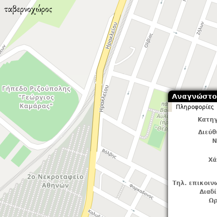
Αναγνώστο
Πληροφορίες
Κατηγ
Διεύ
Ν
Χά
Τηλ. επικοιν
Διαδ
Ωρ