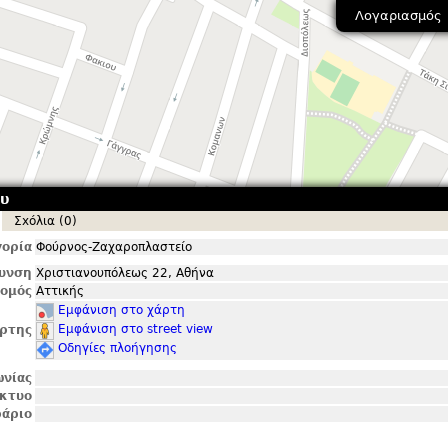
Λογαριασμός
υ
Σxόλια (0)
ορία
Φούρνος-Ζαχαροπλαστείο
θυνση
Χριστιανουπόλεως 22, Αθήνα
ομός
Αττικής
Εμφάνιση στο χάρτη
Εμφάνιση στο street view
ρτης
Οδηγίες πλοήγησης
ωνίας
ίκτυο
άριο