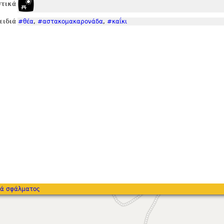
τικά
ειδιά
#θέα
,
#αστακομακαρονάδα
,
#καΐκι
ά σφάλματος