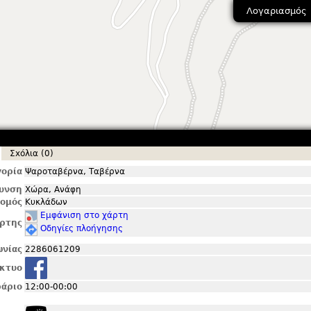
Λογαριασμός
Σxόλια (0)
ορία
Ψαροταβέρνα, Ταβέρνα
θυνση
Χώρα, Ανάφη
ομός
Κυκλάδων
Εμφάνιση στο χάρτη
ρτης
Οδηγίες πλοήγησης
ωνίας
2286061209
ίκτυο
άριο
12:00-00:00