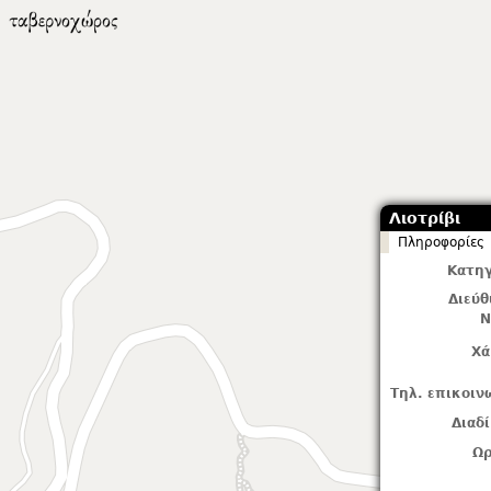
Λιοτρίβι
Πληροφορίες
Κατηγ
Διεύ
Ν
Χά
Τηλ. επικοιν
Διαδ
Ωρ