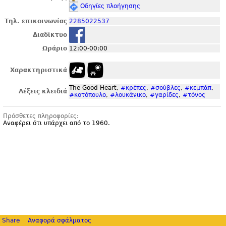
Οδηγίες πλοήγησης
Τηλ. επικοινωνίας
2285022537
Διαδίκτυο
Ωράριο
12:00-00:00
Χαρακτηριστικά
The Good Heart,
#κρέπες
,
#σούβλες
,
#κεμπάπ
,
Λέξεις κλειδιά
#κοτόπουλο
,
#λουκάνικο
,
#γαρίδες
,
#τόνος
Πρόσθετες πληροφορίες:
Αναφέρει ότι υπάρχει από το 1960.
Share
Αναφορά σφάλματος