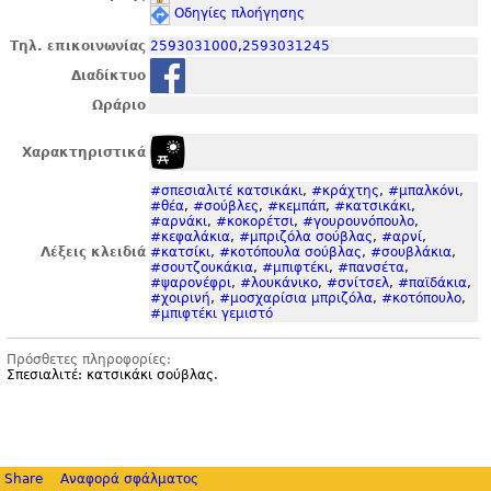
Οδηγίες πλοήγησης
Τηλ. επικοινωνίας
2593031000
,
2593031245
Διαδίκτυο
Ωράριο
Χαρακτηριστικά
#σπεσιαλιτέ κατσικάκι
,
#κράχτης
,
#μπαλκόνι
,
#θέα
,
#σούβλες
,
#κεμπάπ
,
#κατσικάκι
,
#αρνάκι
,
#κοκορέτσι
,
#γουρουνόπουλο
,
#κεφαλάκια
,
#μπριζόλα σούβλας
,
#αρνί
,
Λέξεις κλειδιά
#κατσίκι
,
#κοτόπουλα σούβλας
,
#σουβλάκια
,
#σουτζουκάκια
,
#μπιφτέκι
,
#πανσέτα
,
#ψαρονέφρι
,
#λουκάνικο
,
#σνίτσελ
,
#παϊδάκια
,
#χοιρινή
,
#μοσχαρίσια μπριζόλα
,
#κοτόπουλο
,
#μπιφτέκι γεμιστό
Πρόσθετες πληροφορίες:
Σπεσιαλιτέ: κατσικάκι σούβλας.
Share
Αναφορά σφάλματος