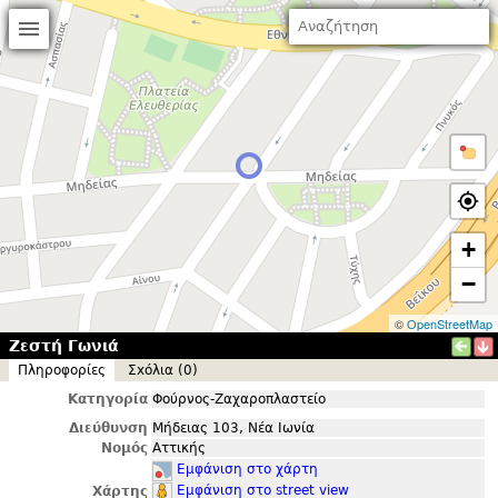
+
−
©
OpenStreetMap
Ζεστή Γωνιά
Πληροφορίες
Σxόλια (0)
Κατηγορία
Φούρνος-Ζαχαροπλαστείο
Διεύθυνση
Μήδειας 103, Νέα Ιωνία
Νομός
Αττικής
Εμφάνιση στο χάρτη
Εμφάνιση στο street view
Χάρτης