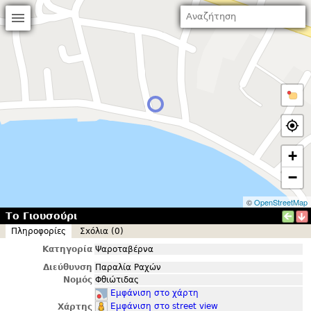
+
−
©
OpenStreetMap
Το Γιουσούρι
Πληροφορίες
Σxόλια (0)
Κατηγορία
Ψαροταβέρνα
Διεύθυνση
Παραλία Ραχών
Νομός
Φθιώτιδας
Εμφάνιση στο χάρτη
Εμφάνιση στο street view
Χάρτης