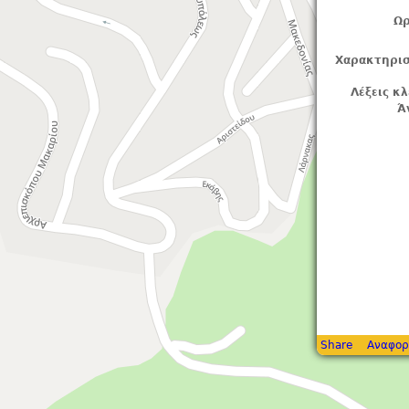
Ωρ
Χαρακτηρισ
Λέξεις κλ
Ά
Share
Αναφορ