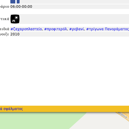
άριο
06:00-00:00
τικά
ειδιά
#ζαχαροπλαστείο
,
#προφιτερόλ
,
#ρεβανί
,
#τρίγωνα Πανοράματος
νοιξε
2010
ά σφάλματος