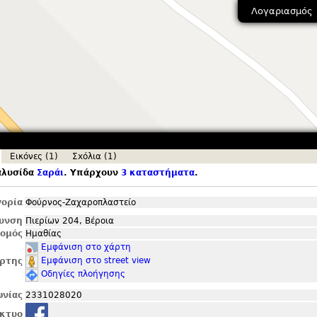
Λογαριασμός
Εικόνες (1)
Σxόλια (1)
αλυσίδα
Σαράι
. Υπάρχουν
3 καταστήματα
.
ορία
Φούρνος-Ζαχαροπλαστείο
θυνση
Πιερίων 204, Βέροια
ομός
Ημαθίας
Εμφάνιση στο χάρτη
Εμφάνιση στο street view
ρτης
Οδηγίες πλοήγησης
ωνίας
2331028020
ίκτυο