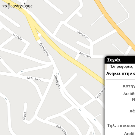
Σαράι
Πληροφορίες
Ανήκει στην 
Κατηγ
Διεύ
Ν
Χά
Τηλ. επικοιν
Διαδ