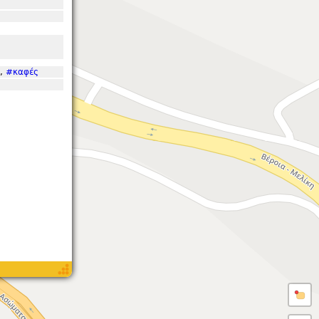
,
#καφές