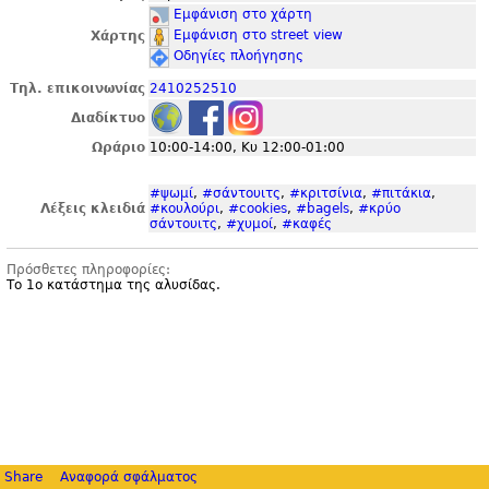
Εμφάνιση στο χάρτη
Εμφάνιση στο street view
Χάρτης
Οδηγίες πλοήγησης
Τηλ. επικοινωνίας
2410252510
Διαδίκτυο
Ωράριο
10:00-14:00, Κυ 12:00-01:00
#ψωμί
,
#σάντουιτς
,
#κριτσίνια
,
#πιτάκια
,
Λέξεις κλειδιά
#κουλούρι
,
#cookies
,
#bagels
,
#κρύο
σάντουιτς
,
#χυμοί
,
#καφές
Πρόσθετες πληροφορίες:
Το 1ο κατάστημα της αλυσίδας.
Share
Αναφορά σφάλματος