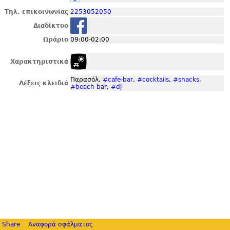
Τηλ. επικοινωνίας
2253052050
Διαδίκτυο
Ωράριο
09:00-02:00
Χαρακτηριστικά
Παρασόλ,
#cafe-bar
,
#cocktails
,
#snacks
,
Λέξεις κλειδιά
#beach bar
,
#dj
Share
Αναφορά σφάλματος