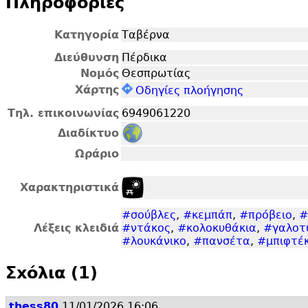
Πληροφορίες
Κατηγορία
Ταβέρνα
Διεύθυνση
Πέρδικα
Νομός
Θεσπρωτίας
Χάρτης
Οδηγίες πλοήγησης
Τηλ. επικοινωνίας
6949061220
Διαδίκτυο
Ωράριο
Χαρακτηριστικά
#σούβλες
,
#κεμπάπ
,
#πρόβειο
,
#
Λέξεις κλειδιά
#ντάκος
,
#κολοκυθάκια
,
#γαλοτ
#λουκάνικο
,
#πανσέτα
,
#μπιφτέκ
Σxόλια (1)
thess80
11/01/2026 16:06