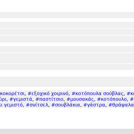
κοκορέτσι
,
#εξοχικό χοιρινό
,
#κοτόπουλα σούβλας
,
#κ
ύρι
,
#γεμιστά
,
#παστίτσιο
,
#μουσακάς
,
#κοτόπουλο
,
#
ι γεμιστό
,
#σνίτσελ
,
#σουβλάκια
,
#γάστρα
,
#θράψαλα