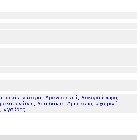
ατσικάκι γάστρα
,
#μαγειρευτά
,
#σκορδόψωμο
,
μακαρονάδες
,
#παϊδάκια
,
#μπιφτέκι
,
#χοιρινή
,
,
#γαύρος