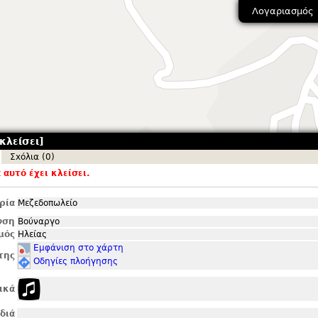
Λογαριασμός
κλείσει]
Σxόλια (0)
αυτό έχει κλείσει.
ρία
Μεζεδοπωλείο
νση
Βούναργο
μός
Ηλείας
Εμφάνιση στο χάρτη
της
Οδηγίες πλοήγησης
ικά
ιδιά