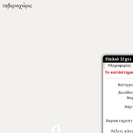
Παλιό [έχει 
Πληροφορίες
Το κατάστημα 
Κατηγο
Διεύθυ
Νο
Χάρ
Χαρακτηριστ
Λέξεις κλε