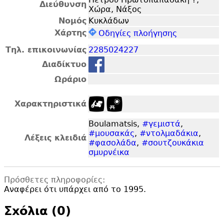
Διεύθυνση
Χώρα, Νάξος
Νομός
Κυκλάδων
Χάρτης
Οδηγίες πλοήγησης
Τηλ. επικοινωνίας
2285024227
Διαδίκτυο
Ωράριο
Χαρακτηριστικά
Boulamatsis,
#γεμιστά
,
#μουσακάς
,
#ντολμαδάκια
,
Λέξεις κλειδιά
#φασολάδα
,
#σουτζουκάκια
σμυρνέικα
Πρόσθετες πληροφορίες:
Αναφέρει ότι υπάρχει από το 1995.
Σxόλια (0)