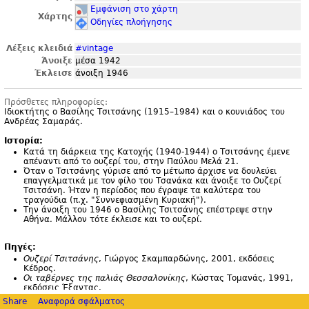
Εμφάνιση στο χάρτη
Χάρτης
Οδηγίες πλοήγησης
Λέξεις κλειδιά
#vintage
Άνοιξε
μέσα 1942
Έκλεισε
άνοιξη 1946
Πρόσθετες πληροφορίες:
Ιδιοκτήτης ο Βασίλης Τσιτσάνης (1915–1984) και ο κουνιάδος του
Ανδρέας Σαμαράς.
Ιστορία:
Κατά τη διάρκεια της Κατοχής (1940-1944) ο Τσιτσάνης έμενε
απέναντι από το ουζερί του, στην Παύλου Μελά 21.
Όταν ο Τσιτσάνης γύρισε από το μέτωπο άρχισε να δουλεύει
επαγγελματικά με τον φίλο του Τσανάκα και άνοιξε το Ουζερί
Τσιτσάνη. Ήταν η περίοδος που έγραψε τα καλύτερα του
τραγούδια (π.
χ. "
Συννεφιασμένη Κυριακή").
Την άνοιξη του 1946 ο Βασίλης Τσιτσάνης επέστρεψε στην
Αθήνα. Μάλλον τότε έκλεισε και το ουζερί.
Πηγές:
Ουζερί Τσιτσάνης
, Γιώργος Σκαμπαρδώνης, 2001, εκδόσεις
Κέδρος.
Οι ταβέρνες της παλιάς Θεσσαλονίκης
, Κώστας Τομανάς, 1991,
εκδόσεις Έξαντας.
Share
Αναφορά σφάλματος