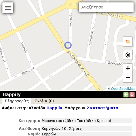
+
−
©
OpenStreetMap
Happily
Πληροφορίες
Σxόλια (0)
Ανήκει στην αλυσίδα
Happily
. Υπάρχουν
2 καταστήματα
.
Κατηγορία
Μπουγατσατζίδικο-Τοστάδικο-Κρεπερί
Διεύθυνση
Κομνηνών 10, Σέρρες
Νομός
Σερρών