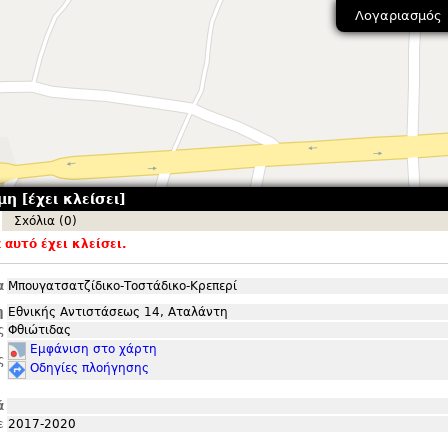
Λογαριασμός
η [έχει κλείσει]
Σxόλια (0)
αυτό έχει κλείσει.
α
Μπουγατσατζίδικο-Τοστάδικο-Κρεπερί
η
Εθνικής Αντιστάσεως 14, Αταλάντη
ς
Φθιώτιδας
Εμφάνιση στο χάρτη
ς
Οδηγίες πλοήγησης
ά
ε
2017-2020