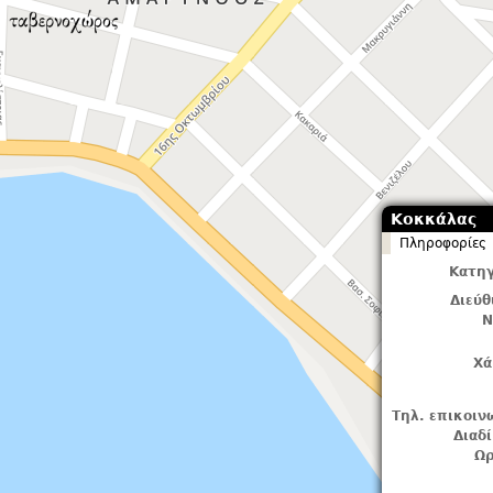
Κοκκάλας
Πληροφορίες
Κατηγ
Διεύ
Ν
Χά
Τηλ. επικοιν
Διαδ
Ωρ