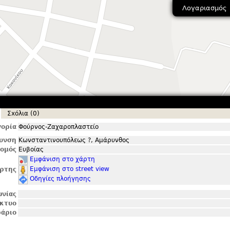
Λογαριασμός
Σxόλια (0)
ορία
Φούρνος-Ζαχαροπλαστείο
θυνση
Κωνσταντινουπόλεως ?, Αμάρυνθος
ομός
Ευβοίας
Εμφάνιση στο χάρτη
Εμφάνιση στο street view
ρτης
Οδηγίες πλοήγησης
ωνίας
ίκτυο
άριο