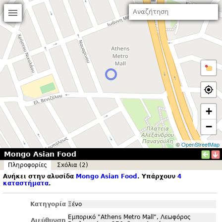
+
−
©
OpenStreetMap
Mongo Asian Food
Πληροφορίες
Σxόλια (2)
Ανήκει στην αλυσίδα
Mongo Asian Food
. Υπάρχουν
4
καταστήματα
.
Κατηγορία
Ξένο
Εμπορικό "Athens Metro Mall", Λεωφόρος
Διεύθυνση