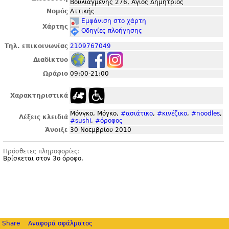
Βουλιαγμένης 276, Άγιος Δημήτριος
Νομός
Αττικής
Εμφάνιση στο χάρτη
Χάρτης
Οδηγίες πλοήγησης
Τηλ. επικοινωνίας
2109767049
Διαδίκτυο
Ωράριο
09:00-21:00
Χαρακτηριστικά
Μόνγκο, Μόγκο,
#ασιάτικο
,
#κινέζικο
,
#noodles
,
Λέξεις κλειδιά
#sushi
,
#όροφος
Άνοιξε
30 Νοεμβρίου 2010
Πρόσθετες πληροφορίες:
Βρίσκεται στον 3ο όροφο.
Share
Αναφορά σφάλματος