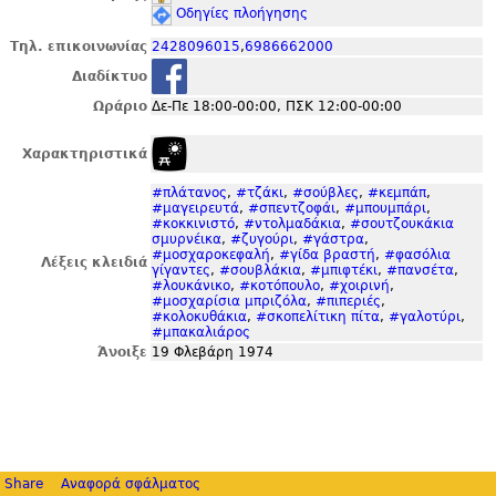
Οδηγίες πλοήγησης
Τηλ. επικοινωνίας
2428096015
,
6986662000
Διαδίκτυο
Ωράριο
Δε-Πε 18:00-00:00, ΠΣΚ 12:00-00:00
Χαρακτηριστικά
#πλάτανος
,
#τζάκι
,
#σούβλες
,
#κεμπάπ
,
#μαγειρευτά
,
#σπεντζοφάι
,
#μπουμπάρι
,
#κοκκινιστό
,
#ντολμαδάκια
,
#σουτζουκάκια
σμυρνέικα
,
#ζυγούρι
,
#γάστρα
,
#μοσχαροκεφαλή
,
#γίδα βραστή
,
#φασόλια
Λέξεις κλειδιά
γίγαντες
,
#σουβλάκια
,
#μπιφτέκι
,
#πανσέτα
,
#λουκάνικο
,
#κοτόπουλο
,
#χοιρινή
,
#μοσχαρίσια μπριζόλα
,
#πιπεριές
,
#κολοκυθάκια
,
#σκοπελίτικη πίτα
,
#γαλοτύρι
,
#μπακαλιάρος
Άνοιξε
19 Φλεβάρη 1974
Share
Αναφορά σφάλματος