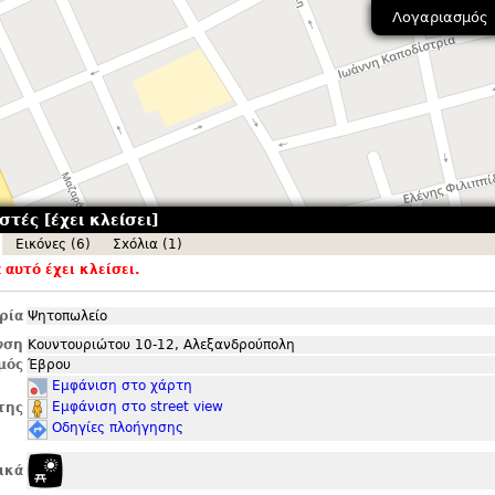
Λογαριασμός
τές [έχει κλείσει]
Εικόνες (6)
Σxόλια (1)
αυτό έχει κλείσει.
ρία
Ψητοπωλείο
νση
Κουντουριώτου 10-12, Αλεξανδρούπολη
μός
Έβρου
Εμφάνιση στο χάρτη
Εμφάνιση στο street view
της
Οδηγίες πλοήγησης
ικά