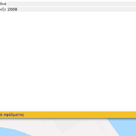
ιδιά
ιξε
2008
ά σφάλματος