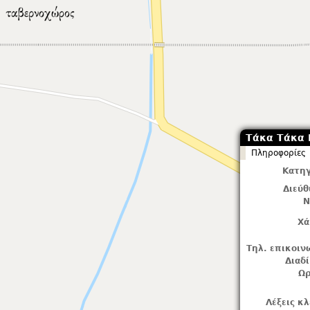
Τάκα Τάκα
Πληροφορίες
Κατηγ
Διεύ
Ν
Χά
Τηλ. επικοιν
Διαδ
Ωρ
Λέξεις κλ