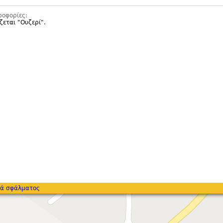
ροφορίες:
ζεται "
Ουζερί".
ά σφάλματος