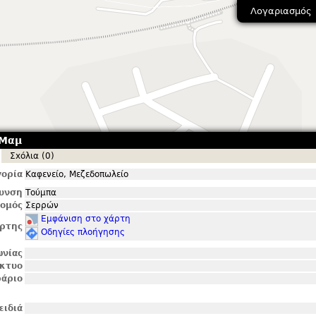
Λογαριασμός
 Μαμ
Σxόλια (0)
ορία
Καφενείο, Μεζεδοπωλείο
θυνση
Τούμπα
ομός
Σερρών
Εμφάνιση στο χάρτη
ρτης
Οδηγίες πλοήγησης
ωνίας
ίκτυο
άριο
ειδιά